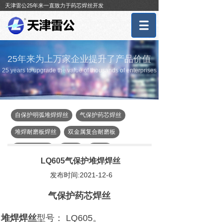
天津雷公25年来一直致力于药芯焊丝开发
25年来为上万家企业提升了产品价值
25 years to upgrade the value of thousands of enterprises
自保护明弧堆焊焊丝
气保护药芯焊丝
堆焊耐磨板焊丝
双金属复合耐磨板
辊压机、立磨
煤截齿
磨煤辊
LQ605气保护堆焊焊丝
盾构、顶管机
单齿辊、篦板
发布时间:2021-12-6
埋弧焊药芯焊丝
气保护药芯焊丝
堆焊焊丝
型号： LQ605。